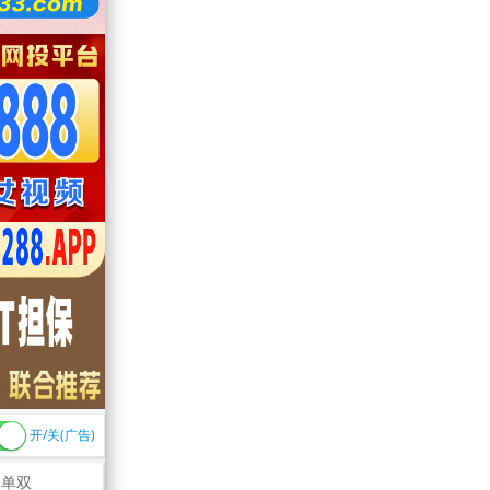
开/关(广告)
单双