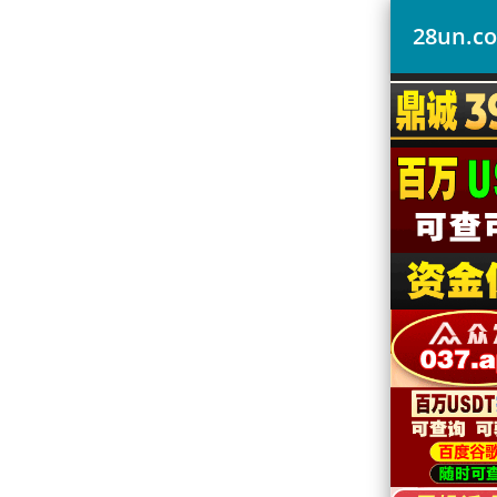
28un.c