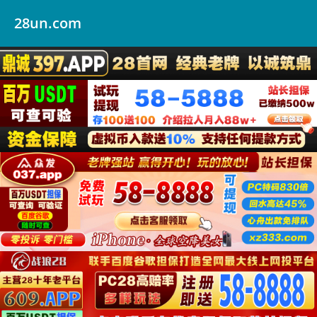
28un.com