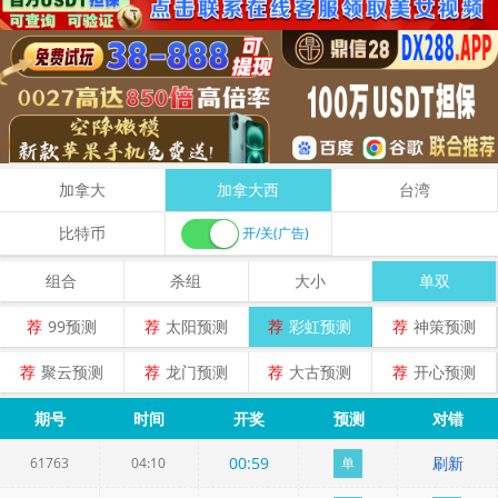
加拿大
加拿大西
台湾
比特币
开/关(广告)
组合
杀组
大小
单双
荐
99预测
荐
太阳预测
荐
彩虹预测
荐
神策预测
荐
聚云预测
荐
龙门预测
荐
大古预测
荐
开心预测
期号
时间
开奖
预测
对错
00
:
59
刷新
61763
04:10
单