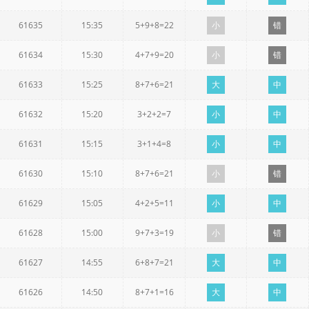
61635
15:35
5+9+8=22
小
错
61634
15:30
4+7+9=20
小
错
61633
15:25
8+7+6=21
大
中
61632
15:20
3+2+2=7
小
中
61631
15:15
3+1+4=8
小
中
61630
15:10
8+7+6=21
小
错
61629
15:05
4+2+5=11
小
中
61628
15:00
9+7+3=19
小
错
61627
14:55
6+8+7=21
大
中
61626
14:50
8+7+1=16
大
中