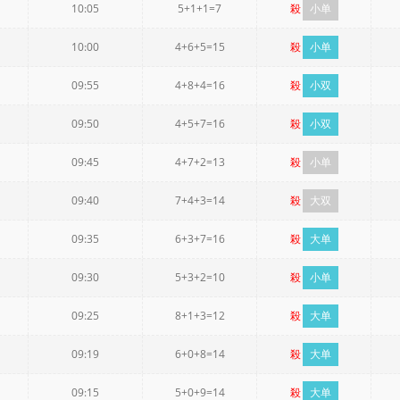
10:05
5+1+1=7
殺
小单
10:00
4+6+5=15
殺
小单
09:55
4+8+4=16
殺
小双
09:50
4+5+7=16
殺
小双
09:45
4+7+2=13
殺
小单
09:40
7+4+3=14
殺
大双
09:35
6+3+7=16
殺
大单
09:30
5+3+2=10
殺
小单
09:25
8+1+3=12
殺
大单
09:19
6+0+8=14
殺
大单
09:15
5+0+9=14
殺
大单