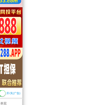
开/关(广告)
单双