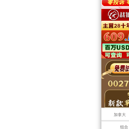
加拿大
组合