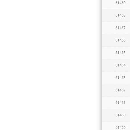
61469
61468
61467
61466
61465
61464
61463
61462
61461
61460
61459