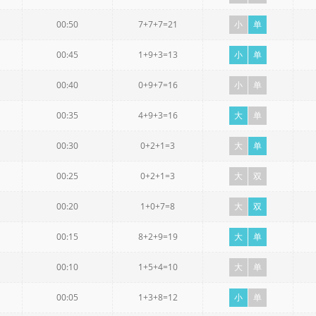
00:50
7+7+7=21
小
单
00:45
1+9+3=13
小
单
00:40
0+9+7=16
小
单
00:35
4+9+3=16
大
单
00:30
0+2+1=3
大
单
00:25
0+2+1=3
大
双
00:20
1+0+7=8
大
双
00:15
8+2+9=19
大
单
00:10
1+5+4=10
大
单
00:05
1+3+8=12
小
单