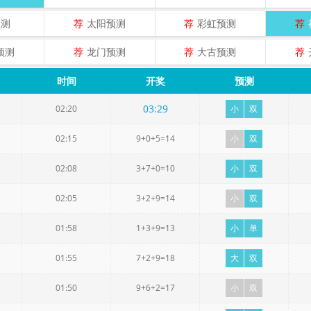
预测
荐
太阳预测
荐
彩虹预测
荐
预测
荐
龙门预测
荐
大古预测
荐
时间
开奖
预测
03
:
29
02:20
小
双
02:15
9+0+5=14
小
双
02:08
3+7+0=10
小
双
02:05
3+2+9=14
小
双
01:58
1+3+9=13
小
单
01:55
7+2+9=18
大
双
01:50
9+6+2=17
小
双