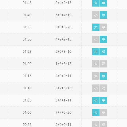
01:45
9+4+2=15
大
单
01:40
6+9+4=19
小
单
01:35
8+6+6=20
大
单
01:30
4+9+2=15
小
单
01:23
2+0+8=10
小
双
01:20
1+6+6=13
大
双
01:15
8+0+3=11
大
单
01:10
8+2+5=15
小
双
01:05
6+4+1=11
小
单
01:00
7+7+6=20
大
单
00:55
2+9+0=11
大
双