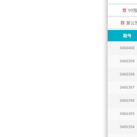
荐
99
荐
聚云
期号
3466400
3466399
3466398
3466397
3466396
3466395
3466394