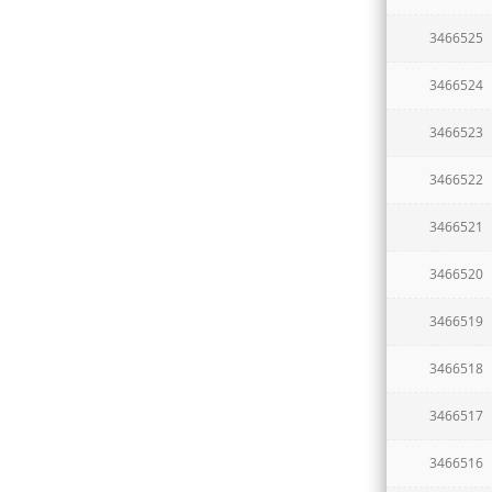
3466525
3466524
3466523
3466522
3466521
3466520
3466519
3466518
3466517
3466516