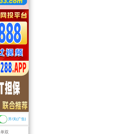
开/关(广告)
单双