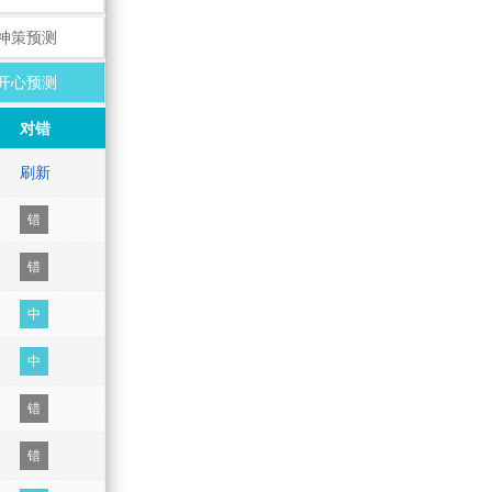
神策预测
开心预测
对错
刷新
错
错
中
中
错
错