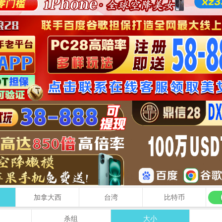
加拿大西
台湾
比特币
杀组
大小