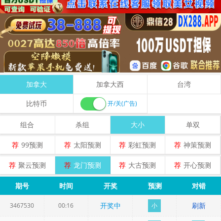
加拿大
加拿大西
台湾
比特币
开/关(广告)
组合
杀组
大小
单双
荐
99预测
荐
太阳预测
荐
彩虹预测
荐
神策预测
荐
聚云预测
荐
龙门预测
荐
大古预测
荐
开心预测
期号
时间
开奖
预测
对错
开奖中
刷新
3467530
00:16
小