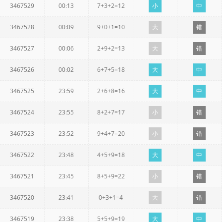
3467529
00:13
7+3+2=12
小
中
3467528
00:09
9+0+1=10
大
错
3467527
00:06
2+9+2=13
大
错
3467526
00:02
6+7+5=18
大
中
3467525
23:59
2+6+8=16
大
中
3467524
23:55
8+2+7=17
小
错
3467523
23:52
9+4+7=20
小
错
3467522
23:48
4+5+9=18
大
中
3467521
23:45
8+5+9=22
小
错
3467520
23:41
0+3+1=4
大
错
3467519
23:38
5+5+9=19
大
中