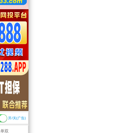
开/关(广告)
单双