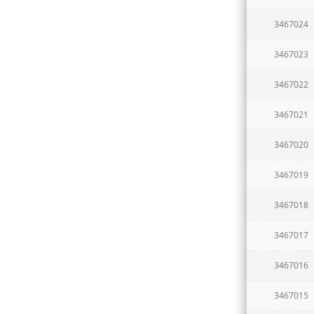
3467024
3467023
3467022
3467021
3467020
3467019
3467018
3467017
3467016
3467015