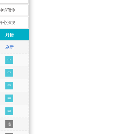
神策预测
开心预测
对错
刷新
中
中
中
中
中
错