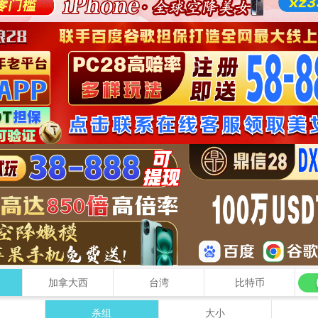
加拿大西
台湾
比特币
杀组
大小