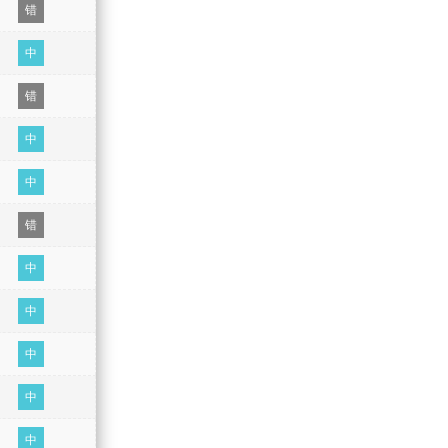
错
中
错
中
中
错
中
中
中
中
中