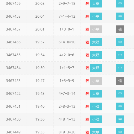
3467459
20:08
2+9+7=18
殺
大单
中
3467458
20:04
7+1+4=12
殺
小单
中
3467457
20:01
1+0+0=1
殺
小单
错
3467456
19:57
6+4+0=10
殺
大双
中
3467455
19:54
4+2+0=6
殺
大双
中
3467454
19:50
1+1+5=7
殺
大双
中
3467453
19:47
1+3+5=9
殺
小单
错
3467452
19:43
4+7+3=14
殺
大单
中
3467451
19:40
2+8+3=13
殺
小双
中
3467450
19:36
4+8+1=13
殺
小双
中
3467449
19:33
8+9+3=20
殺
大单
中