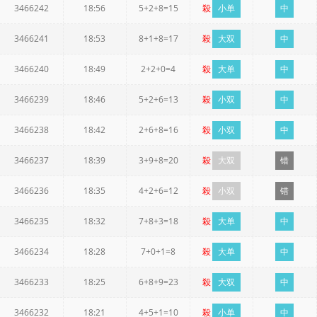
3466242
18:56
5+2+8=15
殺
小单
中
3466241
18:53
8+1+8=17
殺
大双
中
3466240
18:49
2+2+0=4
殺
大单
中
3466239
18:46
5+2+6=13
殺
小双
中
3466238
18:42
2+6+8=16
殺
小双
中
3466237
18:39
3+9+8=20
殺
大双
错
3466236
18:35
4+2+6=12
殺
小双
错
3466235
18:32
7+8+3=18
殺
大单
中
3466234
18:28
7+0+1=8
殺
大单
中
3466233
18:25
6+8+9=23
殺
大双
中
3466232
18:21
4+5+1=10
殺
小单
中